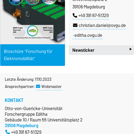
39106 Magdeburg
+49 391 67-51329
christian.daniel@ovgu.de
editha.ovgu.de
‣
Newsticker
Broschüre "Forschung für
Elektromobilität"
Newsticker
Blog WAVE Trophy Austria
Letzte Änderung: 17.10.2023
2018
Ansprechpartner:
Webmaster
Blog WAVE Trophy Germany
2019
KONTAKT
Otto-von-Guericke-Universität
Forschergruppe Editha
Gebäude 10 / Raum 55 Universitätsplatz 2
39106 Magdeburg
+49 391 67-51329