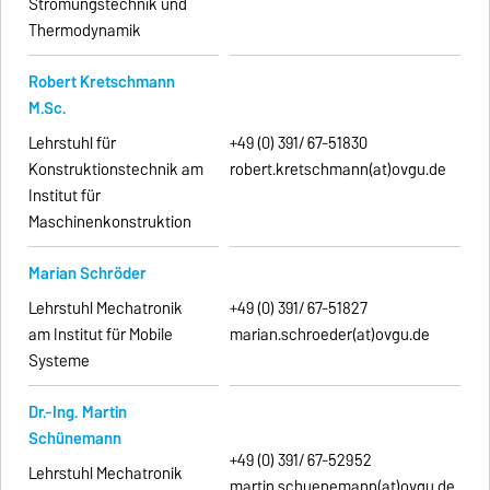
Strömungstechnik und
Thermodynamik
Robert Kretschmann
M.Sc.
Lehrstuhl für
+49 (0) 391/ 67-51830
Konstruktionstechnik am
robert.kretschmann(at)ovgu.de
Institut für
Maschinenkonstruktion
Marian Schröder
Lehrstuhl Mechatronik
+49 (0) 391/ 67-51827
am Institut für Mobile
marian.schroeder(at)ovgu.de
Systeme
Dr.-Ing. Martin
Schünemann
+49 (0) 391/ 67-52952
Lehrstuhl Mechatronik
martin.schuenemann(at)ovgu.de