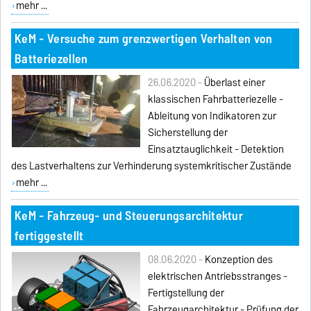
mehr ...
KeM - Versuche zum grenzwertigen Verhalten von
Batteriezellen
26.06.2020 -
Überlast einer
klassischen Fahrbatteriezelle -
Ableitung von Indikatoren zur
Sicherstellung der
Einsatztauglichkeit - Detektion
des Lastverhaltens zur Verhinderung systemkritischer Zustände
mehr ...
KeM - Fahrzeug- und Steuerungsarchitektur
fertiggestellt
08.06.2020 -
Konzeption des
elektrischen Antriebsstranges -
Fertigstellung der
Fahrzeugarchitektur - Prüfung der