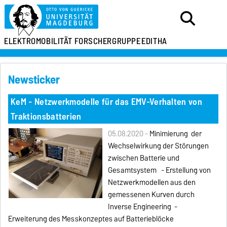
ELEKTROMOBILITÄT
FORSCHERGRUPPE
EDITHA
Newsticker
KeM - Netzwerkmodelle für das EMV-Verhalten von
Traktionsbatterien
05.08.2020 -
Minimierung der
Wechselwirkung der Störungen
zwischen Batterie und
Gesamtsystem - Erstellung von
Netzwerkmodellen aus den
gemessenen Kurven durch
Inverse Engineering -
Erweiterung des Messkonzeptes auf Batterieblöcke